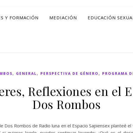
ES Y FORMACIÓN
MEDIACIÓN
EDUCACIÓN SEXUA
,
,
,
OMBOS
GENERAL
PERSPECTIVA DE GÉNERO
PROGRAMA D
eres, Reflexiones en el 
Dos Rombos
de Dos Rombos de Radio luna en el Espacio Sapiensex planteé el t
 Y si quieres leerlo, puedes continuar leyendo: ¿Qué es el d