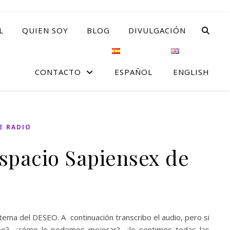
L
QUIEN SOY
BLOG
DIVULGACIÓN
CONTACTO
ESPAÑOL
ENGLISH
E RADIO
Espacio Sapiensex de
ema del DESEO. A continuación transcribo el audio, pero si
eseo?, ¿cómo lo podemos mejorar?, ¿lo sentimos todas las