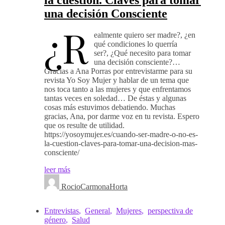
una decisión Consciente
¿R
ealmente quiero ser madre?, ¿en
qué condiciones lo querría
ser?, ¿Qué necesito para tomar
una decisión consciente?…
Gracias a Ana Porras por entrevistarme para su
revista Yo Soy Mujer y hablar de un tema que
nos toca tanto a las mujeres y que enfrentamos
tantas veces en soledad… De éstas y algunas
cosas más estuvimos debatiendo. Muchas
gracias, Ana, por darme voz en tu revista. Espero
que os resulte de utilidad.
https://yosoymujer.es/cuando-ser-madre-o-no-es-
la-cuestion-claves-para-tomar-una-decision-mas-
consciente/
leer más
RocioCarmonaHorta
Entrevistas
,
General
,
Mujeres
,
perspectiva de
género
,
Salud