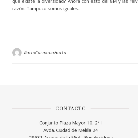
que existe la diversidad? Ahora con esto del 8M y las re
razón. Tampoco somos iguales…
RocioCarmonaHorta
CONTACTO
Conjunto Plaza Mayor 10, 2º I
Avda. Ciudad de Melilla 24
29631 Arroyo de la Miel - Benalmádena