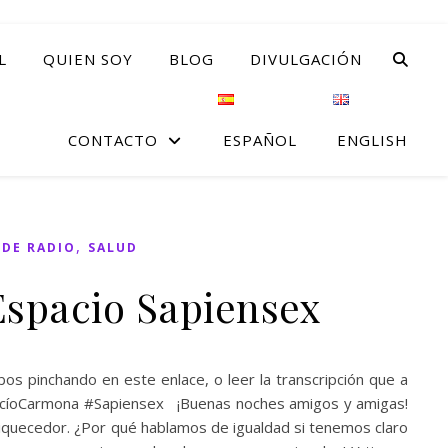
L
QUIEN SOY
BLOG
DIVULGACIÓN
CONTACTO
ESPAÑOL
ENGLISH
,
DE RADIO
SALUD
Espacio Sapiensex
 pinchando en este enlace, o leer la transcripción que a
RocíoCarmona #Sapiensex ¡Buenas noches amigos y amigas!
riquecedor. ¿Por qué hablamos de igualdad si tenemos claro