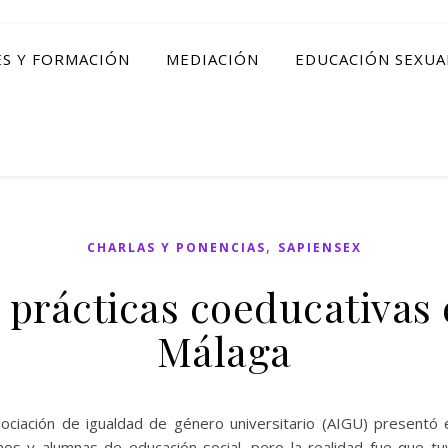
ES Y FORMACIÓN
MEDIACIÓN
EDUCACIÓN SEXUA
,
CHARLAS Y PONENCIAS
SAPIENSEX
prácticas coeducativas 
Málaga
ociación de igualdad de género universitario (AIGU) presentó
umnos y alumnas de educación social. pero la realidad fue que