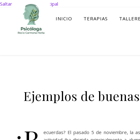
Saltar al contenido principal
INICIO
TERAPIAS
TALLER
Ejemplos de buenas 
¿R
ecuerdas? El pasado 5 de noviembre, la as
actividad iba dirigida principalmente a al