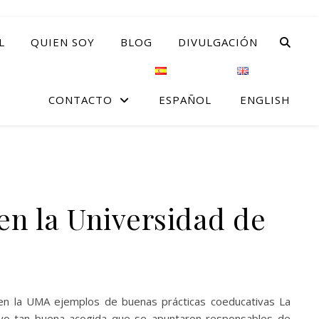
L
QUIEN SOY
BLOG
DIVULGACIÓN
CONTACTO
ESPAÑOL
ENGLISH
en la Universidad de
 en la UMA ejemplos de buenas prácticas coeducativas La
 tuvo tan buena acogida que se apuntaron responsables de