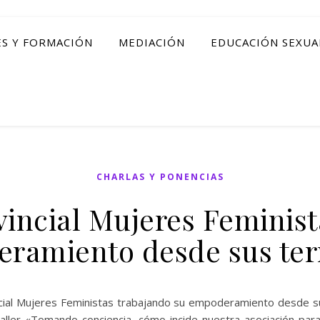
ES Y FORMACIÓN
MEDIACIÓN
EDUCACIÓN SEXUA
CHARLAS Y PONENCIAS
vincial Mujeres Feminist
ramiento desde sus terr
ncial Mujeres Feministas trabajando su empoderamiento desde sus
l taller «Tomando conciencia, cómo incide nuestra asociación pa