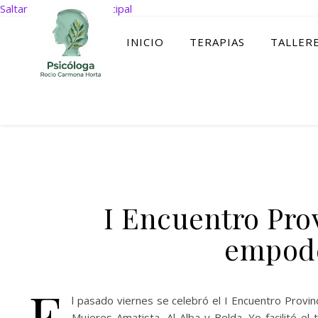
Saltar al contenido principal
INICIO
TERAPIAS
TALLER
I Encuentro Pro
empode
E
l pasado viernes se celebró el I Encuentro Provi
Mujeres Amatista, Al Alba y Belda. Yo facilité e