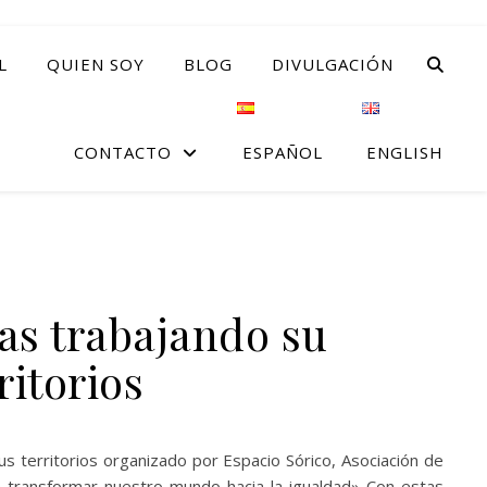
L
QUIEN SOY
BLOG
DIVULGACIÓN
CONTACTO
ESPAÑOL
ENGLISH
as trabajando su
itorios
 territorios organizado por Espacio Sórico, Asociación de
ra transformar nuestro mundo hacia la igualdad» Con estas