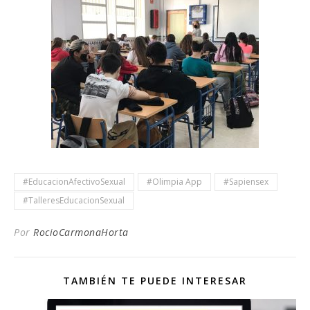
#EducacionAfectivoSexual
#Olimpia App
#Sapiensex
#TalleresEducacionSexual
Por
RocioCarmonaHorta
TAMBIÉN TE PUEDE INTERESAR