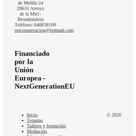
de Melilla 24
29631 Arroyo
de la Miel -
Benalmádena
Teléfono: 640838109
psicosuperacion@hotmail.com
Financiado
por la
Unión
Europea -
NextGenerationEU
Inicio
© 2026
Terapias
Talleres y formación
Mediación