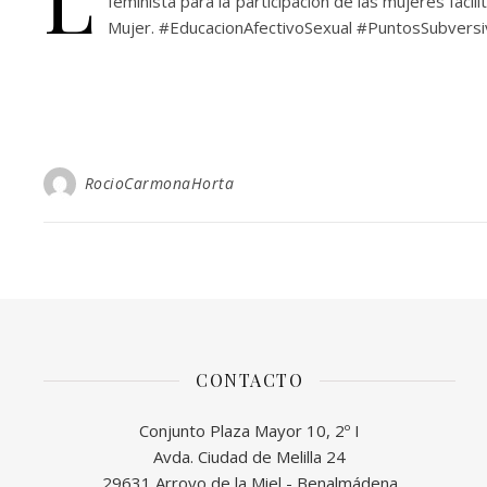
feminista para la participación de las mujeres faci
Mujer. #EducacionAfectivoSexual #PuntosSubvers
RocioCarmonaHorta
CONTACTO
Conjunto Plaza Mayor 10, 2º I
Avda. Ciudad de Melilla 24
29631 Arroyo de la Miel - Benalmádena