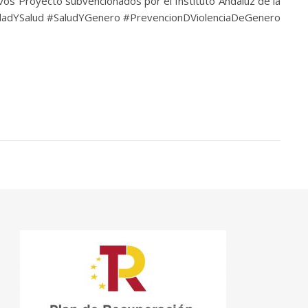
sivos Proyecto subvencionados por el Instituto Andaluz de la
aldadYSalud #SaludYGenero #PrevencionDViolenciaDeGenero