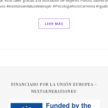
litar este taller gracias a la Asociación de Mujeres Puntos Subver
ivos #institutoandaluzdelamujer #PsicologaRocioCarmona #Igu
LEER MÁS
FINANCIADO POR LA UNIÓN EUROPEA -
NEXTGENERATIONEU